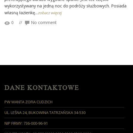
wykorzystywany na jedną noc do podróży służbowych. Posiada
własną łazienkę...
zobacz więcej
0
//
No comment
DANE KONTAKTOWE
PW WANTA ZOFIA CUDZICH
UL. LEŚNA 24, BUKOWINA TATRZAŃSKA 34-530
NIP FIRMY: 736-000-96-91