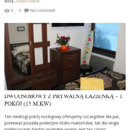
dużą...
zobacz więcej
0
//
No comment
DWUOSOBOWY Z PRYWATNĄ ŁAZIENKĄ – 1
POKÓJ (15 M.KW)
Ten niedrogi pokój noclegowy oferujemy szczególnie dla par,
ponieważ posiada podwójne łóżko małżeńskie, lub dla singla
preferującego bardzo wygodne spanie. Jest też często