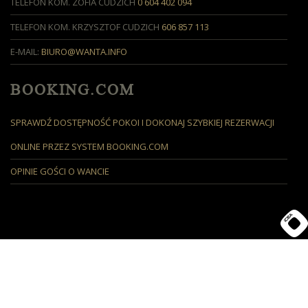
TELEFON KOM. ZOFIA CUDZICH
0 604 402 094
TELEFON KOM. KRZYSZTOF CUDZICH
606 857 113
E-MAIL:
BIURO@WANTA.INFO
BOOKING.COM
SPRAWDŹ DOSTĘPNOŚĆ POKOI I DOKONAJ SZYBKIEJ REZERWACJI
ONLINE PRZEZ SYSTEM BOOKING.COM
OPINIE GOŚCI O WANCIE