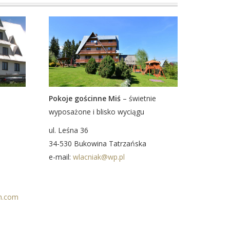
Pokoje gościnne Miś
– świetnie
wyposażone i blisko wyciągu
ul. Leśna 36
34-530 Bukowina Tatrzańska
e-mail:
wlacniak@wp.pl
n.com