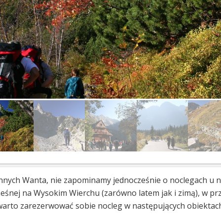
nnych Wanta, nie zapominamy jednocześnie o noclegach u n
Leśnej na Wysokim Wierchu (zarówno latem jak i zimą), w p
warto zarezerwować sobie nocleg w następujących obiektach