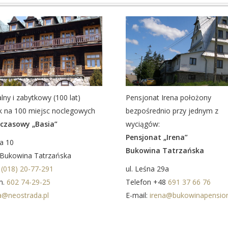
lny i zabytkowy (100 lat)
Pensjonat Irena położony
k na 100 miejsc noclegowych
bezpośrednio przy jednym z
zasowy „Basia”
wyciągów:
Pensjonat „Irena”
na 10
Bukowina Tatrzańska
 Bukowina Tatrzańska
x
(018) 20-77-291
ul. Leśna 29a
m.
602 74-29-25
Telefon +48
691 37 66 76
a@neostrada.pl
E-mail:
irena@bukowinapensio