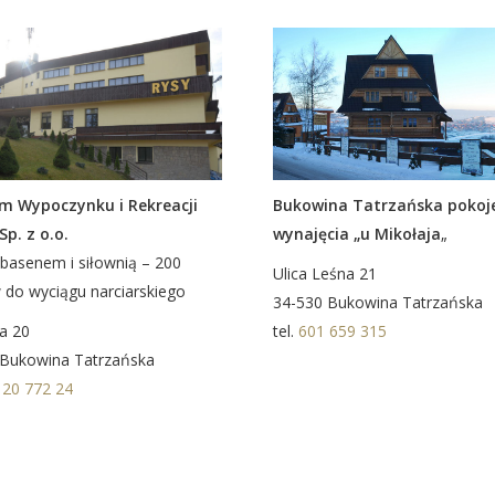
m Wypoczynku i Rekreacji
Bukowina Tatrzańska pokoj
Sp. z o.o.
wynajęcia „u Mikołaja
„
 basenem i siłownią – 200
Ulica Leśna 21
do wyciągu narciarskiego
34-530 Bukowina Tatrzańska
na 20
tel.
601 659 315
 Bukowina Tatrzańska
 20 772 24