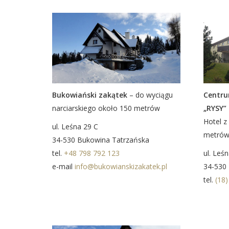
Centru
Bukowiański zakątek
– do wyciągu
„RYSY” 
narciarskiego około 150 metrów
Hotel z
ul. Leśna 29 C
metrów 
34-530 Bukowina Tatrzańska
ul. Leś
tel.
+48 798 792 123
34-530
e-mail
info@bukowianskizakatek.pl
tel.
(18)