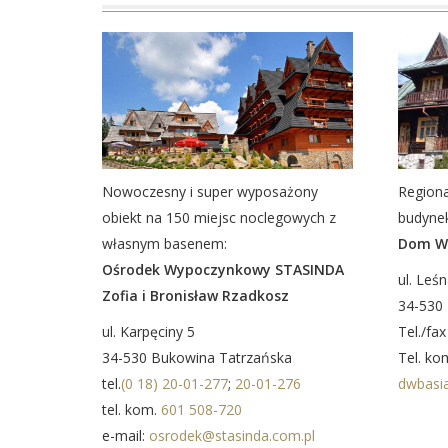
Nowoczesny i super wyposażony
Regiona
obiekt na 150 miejsc noclegowych z
budyne
własnym basenem:
Dom Wc
Ośrodek Wypoczynkowy STASINDA
ul. Leś
Zofia i Bronisław Rzadkosz
34-530
ul. Karpęciny 5
Tel./fa
34-530 Bukowina Tatrzańska
Tel. ko
tel.
(0 18) 20-01-277
;
20-01-276
dwbasi
tel. kom.
601 508-720
e-mail:
osrodek@stasinda.com.pl