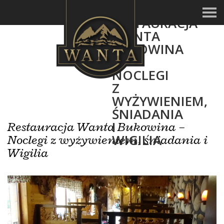
RESTAURACJA
WANTA
BUKOWINA
–
NOCLEGI
Z
WYŻYWIENIEM,
ŚNIADANIA
I
Restauracja Wanta Bukowina –
WIGILIA
Noclegi z wyżywieniem, śniadania i
Wigilia