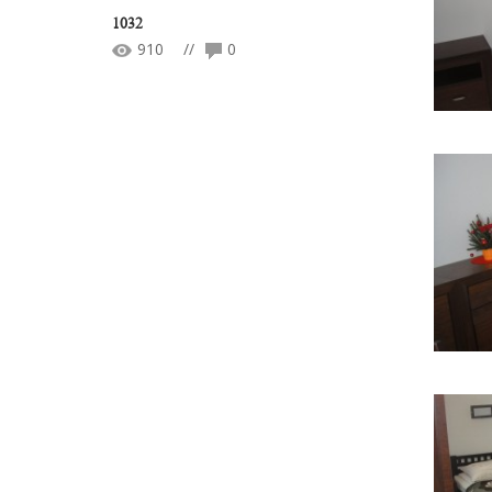
1032
910
//
0