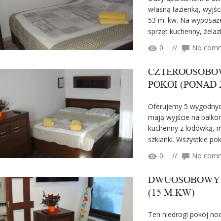
własną łazienką, wyjśc
53 m. kw. Na wyposażen
sprzęt kuchenny, żelazk
0
//
No com
CZTEROOSOBOW
POKOI (PONAD 
Oferujemy 5 wygodnyc
mają wyjście na balkon
kuchenny z lodówką, mi
szklanki. Wszystkie pok
0
//
No com
DWUOSOBOWY Z
(15 M.KW)
Ten niedrogi pokój no