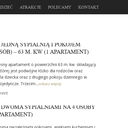
DZIEĆ
ATRAKCJE
POLECAMY
KONTAKT
JEDNĄ SYPIALNIĄ I POKOJEM
SÓB) – 63 M. KW (1 APARTAMENT)
sny apartament o powierzchni 63 m. kw. składający
 której jest podwójne łóżko dla rodziców oraz
dla dziecka oraz z drugiego pokoju dziennego w
jedyncze. Trzecim...
zobacz więcej
ment
 DWOMA SYPIALNIAMI NA 4 OSOBY
APARTAMENT)
oma niezależnymi pokojami, aneksem kuchennym i