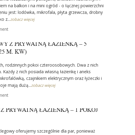
iem na balkon i na mini ogród - o łącznej powierzchni
iu jest: lodówka, mikrofala, płyta grzewcza, drobny
o z...
zobacz więcej
ment
Y Z PRYWATNĄ ŁAZIENKĄ – 5
25 M. KW)
h, rodzinnych pokoi czteroosobowych. Dwa z nich
. Każdy z nich posiada własną łazienkę i aneks
krofalówką, czajnikiem elektrycznym oraz łyżeczki i
oje mają dużą...
zobacz więcej
ment
 PRYWATNĄ ŁAZIENKĄ – 1 POKÓJ
clegowy oferujemy szczególnie dla par, ponieważ