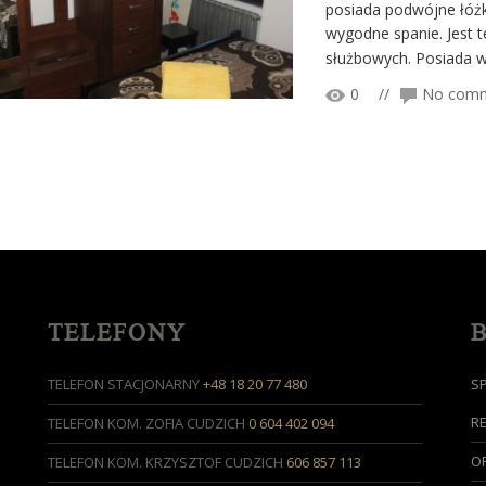
posiada podwójne łóżk
wygodne spanie. Jest 
służbowych. Posiada wł
0
//
No com
TELEFONY
TELEFON STACJONARNY
+48 18 20 77 480
S
R
TELEFON KOM. ZOFIA CUDZICH
0 604 402 094
OP
TELEFON KOM. KRZYSZTOF CUDZICH
606 857 113