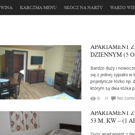
OWINA
KARCZMA MENU
SKOCZ NA NARTY
WARTO WIE
APARTAMENT Z 
DZIENNYM (5 O
Bardzo duży i nowocze
się z jednej sypialni w
pojedyncze łóżko np. 
którym są dwa łóżka po
0
//
No com
APARTAMENT Z
53 M. KW – (1 
Duży apartament z dw