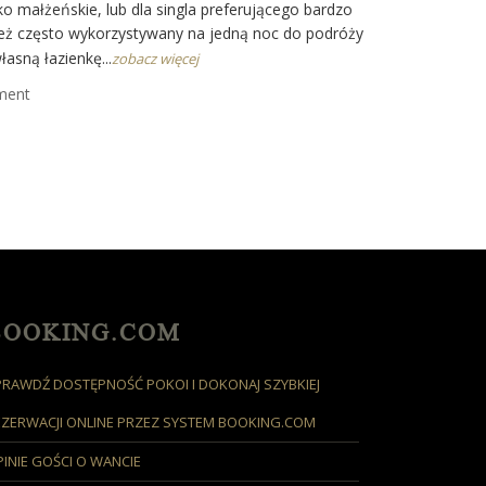
o małżeńskie, lub dla singla preferującego bardzo
też często wykorzystywany na jedną noc do podróży
asną łazienkę...
zobacz więcej
ment
BOOKING.COM
PRAWDŹ DOSTĘPNOŚĆ POKOI I DOKONAJ SZYBKIEJ
EZERWACJI ONLINE PRZEZ SYSTEM BOOKING.COM
INIE GOŚCI O WANCIE