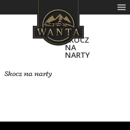
SKOCZ
NA
NARTY
Skocz na narty