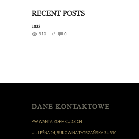
RECENT POSTS
1032
910
//
0
DANE KONTAKTOWE
PW WANTA ZOFIA CUDZICH
UL. LEŚNA 24, BUKOWINA TATRZAŃSKA 34-530