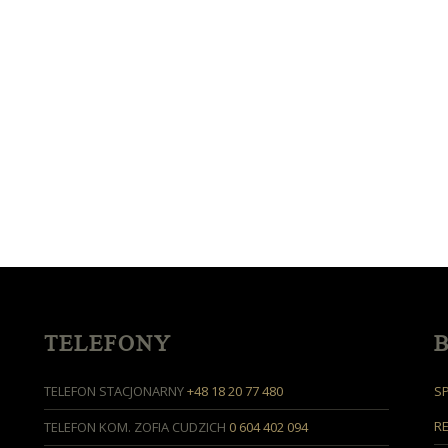
TELEFONY
TELEFON STACJONARNY
+48 18 20 77 480
S
R
TELEFON KOM. ZOFIA CUDZICH
0 604 402 094