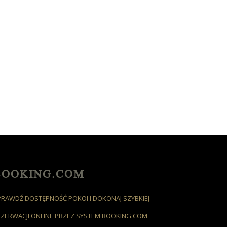
BOOKING.COM
PRAWDŹ DOSTĘPNOŚĆ POKOI I DOKONAJ SZYBKIEJ
EZERWACJI ONLINE PRZEZ SYSTEM BOOKING.COM